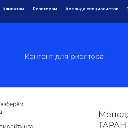
Клиентам
Риэлторам
Команда специалистов
Контент для риэлтора
разберём:
а
Менед
ТАРАН 
пирайтинга