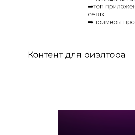
➡️топ приложе
сетях
➡️примеры про
Контент для риэлтора