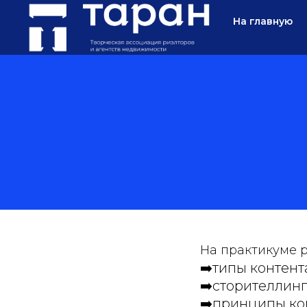
На главную
На практикуме 
➡️типы контент
➡️сторителлинг
➡️принципы ко