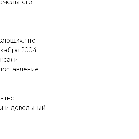
земельного
дающих, что
екабря 2004
кса) и
доставление
латно
ти и довольный