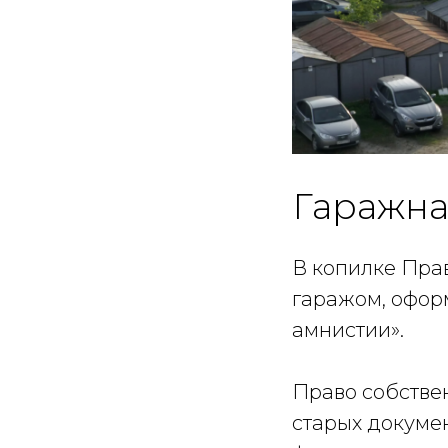
Гаражна
В копилке Пра
гаражом, офор
амнистии».
Право собствен
старых докумен