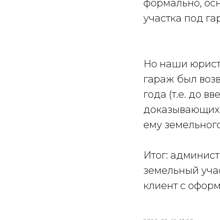
формально, ос
участка под га
Но наши юрист
гараж был воз
года (т.е. до 
доказывающих 
ему земельного
Итог: админис
земельный уча
клиент с офор