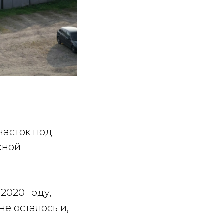
часток под
жной
2020 году,
е осталось и,