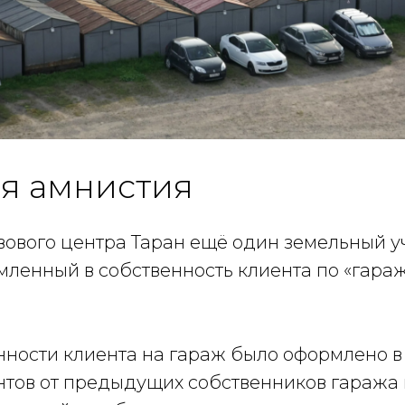
я амнистия
вового центра Таран ещё один земельный у
мленный в собственность клиента по «гара
ности клиента на гараж было оформлено в 
тов от предыдущих собственников гаража н