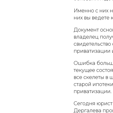
Именно с них 
них вы ведете 
Документ осно
владелец полу
свидетельство 
приватизации и
Ошибка больши
текущее состоя
все скелеты в
старой ипотек
приватизации.
Сегодня юрист
Дергалева про