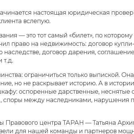
начинается настоящая юридическая проверк
клиента вслепую.
вания — это тот самый «билет», по котором
чил право на недвижимость: договор купли
о наследстве, договор дарения, соглашение
 т.д.
нства: ограничиться только выпиской. Она
ние, но не раскрывает историю. А в истори
 шкафу: оспоренные дарственные, неснятые
и, споры между наследниками, нарушения 
ы Правового центра ТАРАН — Татьяна Архип
вели для нашей команды и партнеров мощ