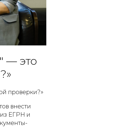
" — это
?»
ой проверки?»
тов внести
 из ЕГРН и
окументы-