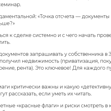
семинар.
даментальной: «Точка отсчета — документы
ьше?»
ься к сделке системно и с чего начать пров
тить.
 документов запрашивать у собственника
н получил недвижимость (приватизация, поку
рение, рента). Это ключевое! Для каждого п
маги критически важны и какую «детективн
ут рассказать, если уметь их читать.
етные «красные флаги» и риски смотреть в