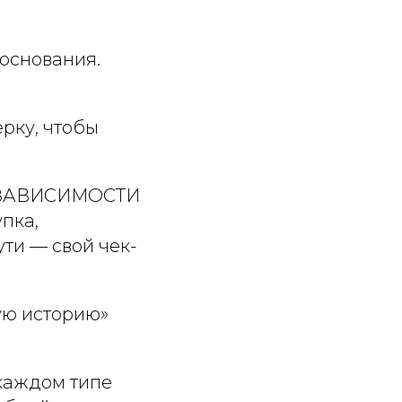
 основания.
ерку, чтобы
 в ЗАВИСИМОСТИ
пка,
ути — свой чек-
ую историю»
 каждом типе