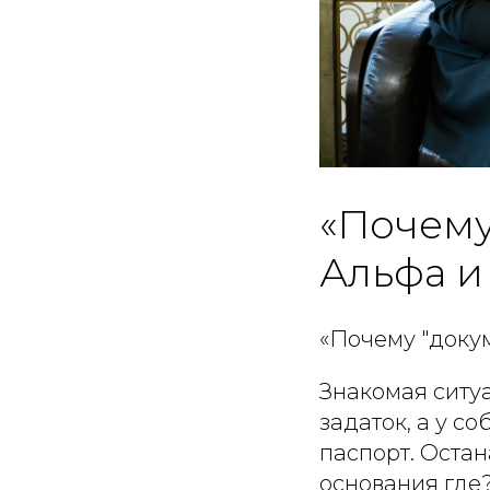
«Почему
Альфа и
«Почему "доку
Знакомая ситуа
задаток, а у с
паспорт. Остан
основания где