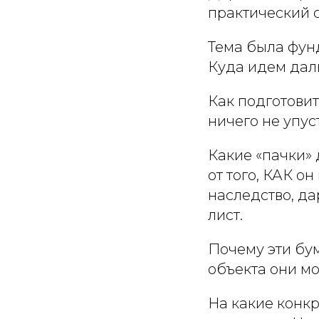
практический 
Тема была фун
Куда идем дал
Как подготовит
ничего не упус
Какие «пачки»
от того, КАК о
наследство, да
лист.
Почему эти бу
объекта они мог
На какие конкр