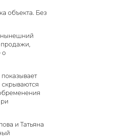
а объекта. Без
у нынешний
-продажи,
 о
 показывает
и скрываются
 обременения
при
ова и Татьяна
ный