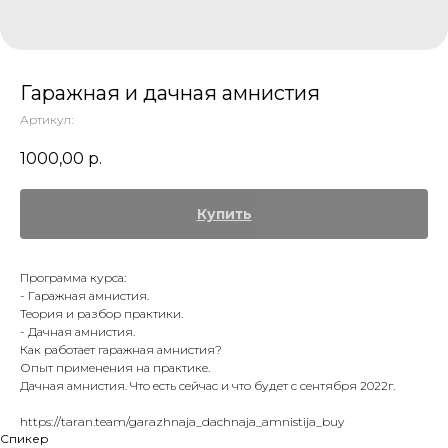
Гаражная и дачная амнистия
Артикул:
1000,00
р.
Купить
Программа курса:
- Гаражная амнистия.
Теория и разбор практики.
- Дачная амнистия.
Как работает гаражная амнистия?
Опыт применения на практике.
Дачная амнистия. Что есть сейчас и что будет с сентября 2022г.
https://taran.team/garazhnaja_dachnaja_amnistija_buy
Спикер