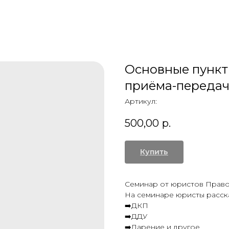
Основные пункт
приёма-переда
Артикул:
500,00
р.
Купить
Семинар от юристов Прав
На семинаре юристы расск
➡️ДКП
➡️ДДУ
➡️Дарение и другое