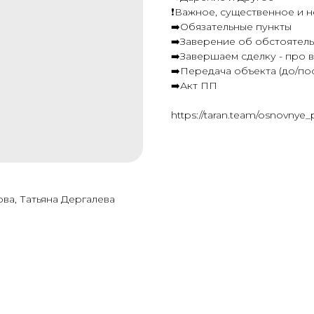
❗️Важное, существенное и
➡️Обязательные пункты
➡️Заверение об обстоятель
➡️Завершаем сделку - про в
➡️Передача объекта (до/пос
➡️Акт ПП
https://taran.team/osnovnye
ва, Татьяна Дергалева