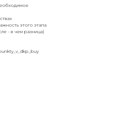
 необходимое
ствах
ажность этого этапа
ле - в чем разница)
_punkty_v_dkp_buy