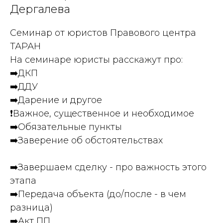
Дергалева
Семинар от юристов Правового центра
ТАРАН
На семинаре юристы расскажут про:
➡️ДКП
➡️ДДУ
➡️Дарение и другое
❗️Важное, существенное и необходимое
➡️Обязательные пункты
➡️Заверение об обстоятельствах
⠀
➡️Завершаем сделку - про важность этого
этапа
➡️Передача объекта (до/после - в чем
разница)
➡️Акт ПП